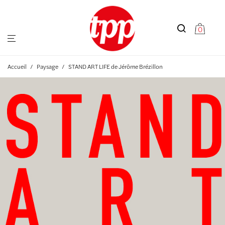
0
Accueil
/
Paysage
/
STAND ART LIFE de Jérôme Brézillon