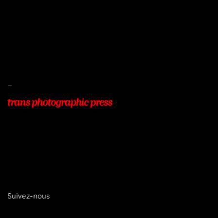
Mentions légales
Conditions de ventes
Livraisons
Protection des données
–
22, Rue Beauséjour
77400 POMPONNE
+33 (0)9 54 48 12 53
info@transphotographic.com
Suivez-nous