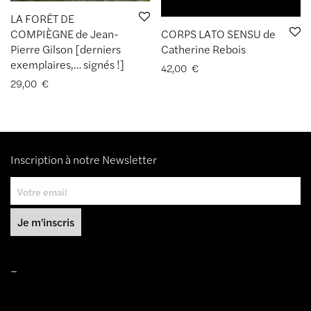
LA FORÊT DE
CORPS LATO SENSU de
COMPIÈGNE de Jean-
Catherine Rebois
Pierre Gilson [derniers
exemplaires,… signés !]
42,00
€
29,00
€
Inscription à notre Newsletter
–
Mentions légales