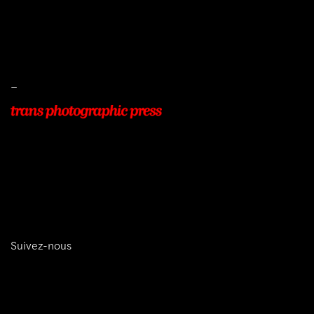
Conditions de ventes
Livraisons
Protection des données
–
22, Rue Beauséjour
77400 POMPONNE
+33 (0)9 54 48 12 53
info@transphotographic.com
Suivez-nous