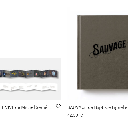
L’ÉCHAPPÉE VIVE de Michel Séméniako et Louise L. Lambrichs
42,00
€