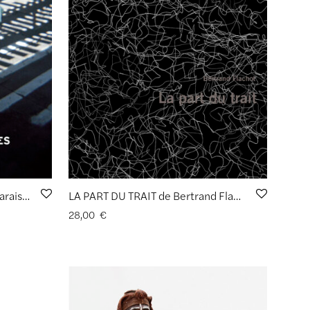
NYC TRAVERSES de Patricia Marais et Cyrille Derouineau
LA PART DU TRAIT de Bertrand Flachot
28,00
€