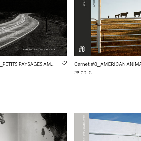
Carnet #9_PETITS PAYSAGES AMÉRICAINS [American Trilogy 2/3] de Jean-Christophe Béchet
25,00
€