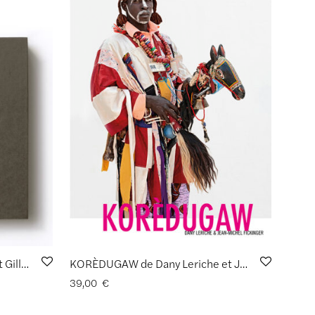
SAUVAGE de Baptiste Lignel et Gilles Clément
KORÈDUGAW de Dany Leriche et Jean-Michel Fickinger
39,00
€