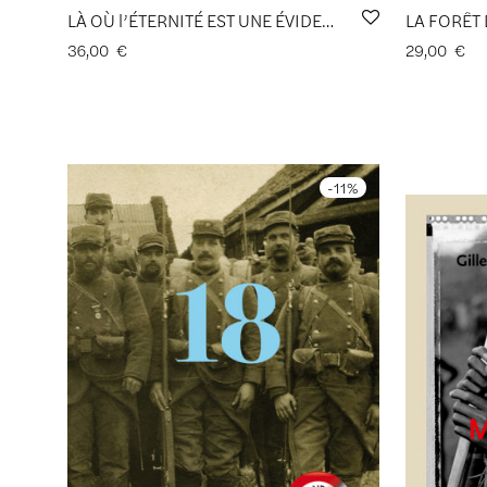
LÀ OÙ l’ÉTERNITÉ EST UNE ÉVIDENCE… de Caroline Abitbol
36,00
€
29,00
€
-
11
%