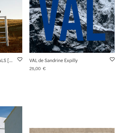
Carnet #8_AMERICAN ANIMALS [American Trilogy 1/3] de Jean-Christophe Béchet
VAL de Sandrine Expilly
25,00
€