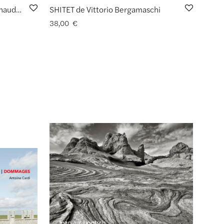
LA NATURE DES CHOSES d’Arnaud Vareille
SHITET de Vittorio Bergamaschi
38,00
€