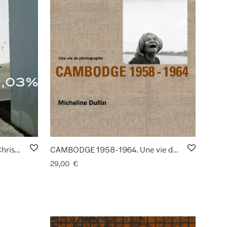
Carnet #6_72,03% de Jean-Christophe Béchet
CAMBODGE 1958-1964. Une vie de photographe de Micheline Dullin (1927-2020)
29,00
€