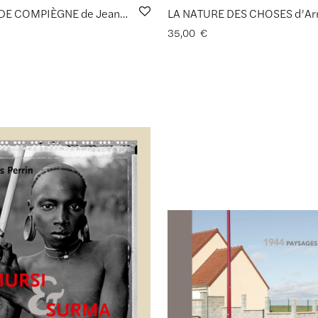
LA FORÊT DE COMPIÈGNE de Jean-Pierre Gilson [derniers exemplaires,… signés !]
35,00
€