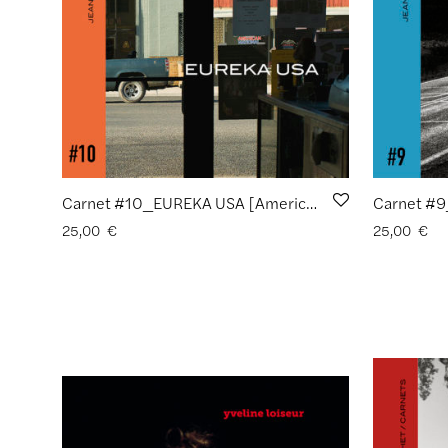
Carnet #10_EUREKA USA [American Trilogy 3/3] de Jean-Christophe Béchet
25,00
€
25,00
€