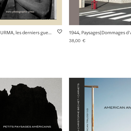
MURSI & SURMA, les derniers guerriers nus d’Afrique de Gilles Perrin
38,00
€