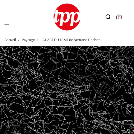
0
Accueil
/
Paysage
/
LA PART DU TRAIT de Bertrand Flachot