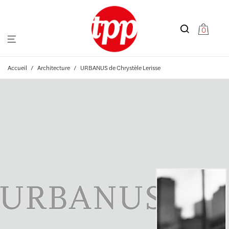
0
Accueil
/
Architecture
/
URBANUS de Chrystèle Lerisse