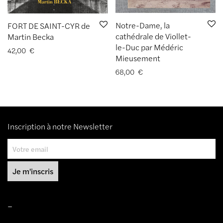
Notre-Dame, la
FORT DE SAINT-CYR de
cathédrale de Viollet-
Martin Becka
le-Duc par Médéric
42,00
€
Mieusement
68,00
€
Inscription à notre Newsletter
–