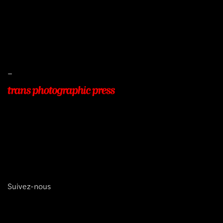
Mentions légales
Conditions de ventes
Livraisons
Protection des données
–
22, Rue Beauséjour
77400 POMPONNE
+33 (0)9 54 48 12 53
info@transphotographic.com
Suivez-nous