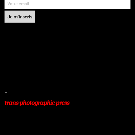
–
Mentions légales
Conditions de ventes
Livraisons
Protection des données
–
22, Rue Beauséjour
77400 POMPONNE
+33 (0)9 54 48 12 53