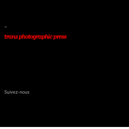
Livraisons
Protection des données
–
22, Rue Beauséjour
77400 POMPONNE
+33 (0)9 54 48 12 53
info@transphotographic.com
Suivez-nous
trans photographic press © 2026