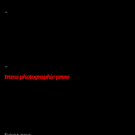
–
Mentions légales
Conditions de ventes
Livraisons
Protection des données
–
22, Rue Beauséjour
77400 POMPONNE
+33 (0)9 54 48 12 53
info@transphotographic.com
Suivez-nous