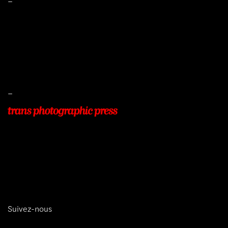
–
Mentions légales
Conditions de ventes
Livraisons
Protection des données
–
22, Rue Beauséjour
77400 POMPONNE
+33 (0)9 54 48 12 53
info@transphotographic.com
Suivez-nous