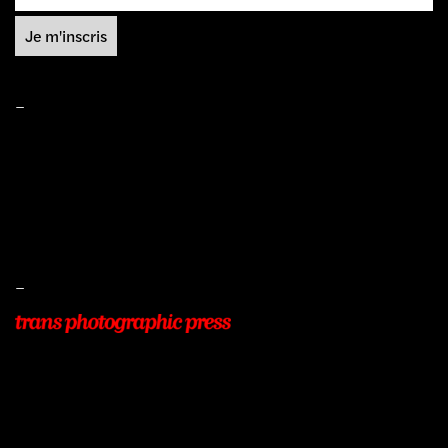
–
Mentions légales
Conditions de ventes
Livraisons
Protection des données
–
22, Rue Beauséjour
77400 POMPONNE
+33 (0)9 54 48 12 53
info@transphotographic.com