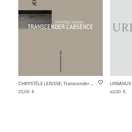
CHRYSTÈLE LERISSE, Transcender l’espace de Jérôme Felin
URBANUS d
23,00
€
42,00
€