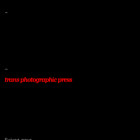
–
Mentions légales
Conditions de ventes
Livraisons
Protection des données
–
22, Rue Beauséjour
77400 POMPONNE
+33 (0)9 54 48 12 53
info@transphotographic.com
Suivez-nous