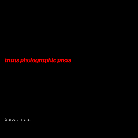
Mentions légales
Conditions de ventes
Livraisons
Protection des données
–
22, Rue Beauséjour
77400 POMPONNE
+33 (0)9 54 48 12 53
info@transphotographic.com
Suivez-nous