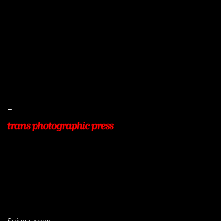
–
Mentions légales
Conditions de ventes
Livraisons
Protection des données
–
22, Rue Beauséjour
77400 POMPONNE
+33 (0)9 54 48 12 53
info@transphotographic.com
Suivez-nous