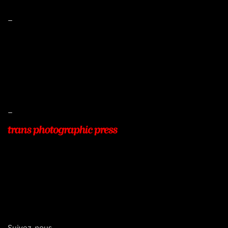
–
Mentions légales
Conditions de ventes
Livraisons
Protection des données
–
22, Rue Beauséjour
77400 POMPONNE
+33 (0)9 54 48 12 53
info@transphotographic.com
Suivez-nous