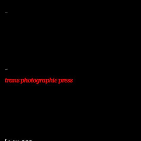
–
Mentions légales
Conditions de ventes
Livraisons
Protection des données
–
22, Rue Beauséjour
77400 POMPONNE
+33 (0)9 54 48 12 53
info@transphotographic.com
Suivez-nous