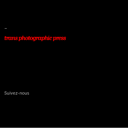
Livraisons
Protection des données
–
22, Rue Beauséjour
77400 POMPONNE
+33 (0)9 54 48 12 53
info@transphotographic.com
Suivez-nous
trans photographic press © 2026