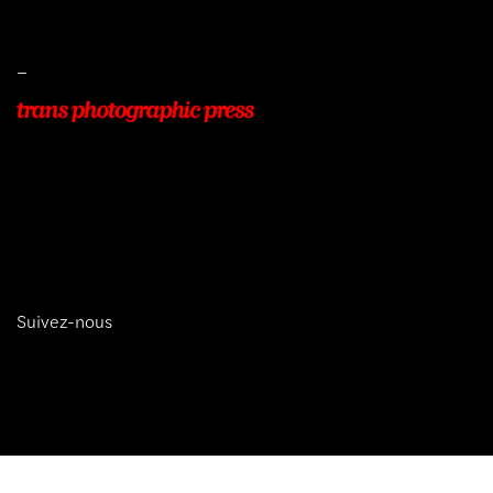
Protection des données
–
22, Rue Beauséjour
77400 POMPONNE
+33 (0)9 54 48 12 53
info@transphotographic.com
Suivez-nous
trans photographic press © 2026