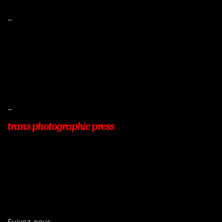
–
Mentions légales
Conditions de ventes
Livraisons
Protection des données
–
22, Rue Beauséjour
77400 POMPONNE
+33 (0)9 54 48 12 53
info@transphotographic.com
Suivez-nous