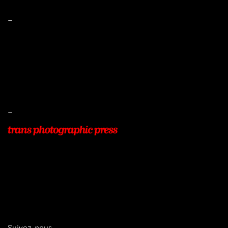
–
Mentions légales
Conditions de ventes
Livraisons
Protection des données
–
22, Rue Beauséjour
77400 POMPONNE
+33 (0)9 54 48 12 53
info@transphotographic.com
Suivez-nous