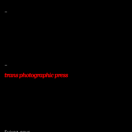
–
Mentions légales
Conditions de ventes
Livraisons
Protection des données
–
22, Rue Beauséjour
77400 POMPONNE
+33 (0)9 54 48 12 53
info@transphotographic.com
Suivez-nous