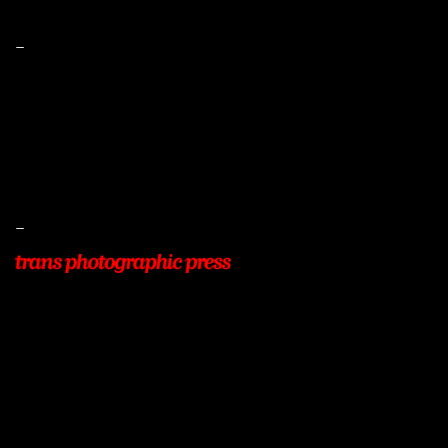
–
Mentions légales
Conditions de ventes
Livraisons
Protection des données
–
22, Rue Beauséjour
77400 POMPONNE
+33 (0)9 54 48 12 53
info@transphotographic.com