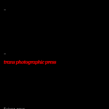
–
Mentions légales
Conditions de ventes
Livraisons
Protection des données
–
22, Rue Beauséjour
77400 POMPONNE
+33 (0)9 54 48 12 53
info@transphotographic.com
Suivez-nous