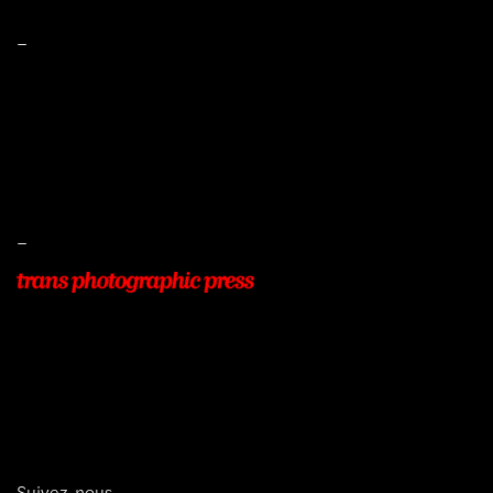
–
Mentions légales
Conditions de ventes
Livraisons
Protection des données
–
22, Rue Beauséjour
77400 POMPONNE
+33 (0)9 54 48 12 53
info@transphotographic.com
Suivez-nous