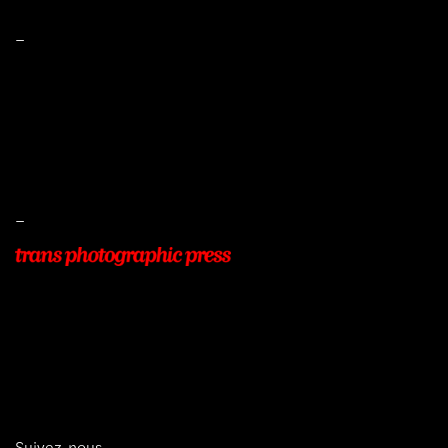
–
Mentions légales
Conditions de ventes
Livraisons
Protection des données
–
22, Rue Beauséjour
77400 POMPONNE
+33 (0)9 54 48 12 53
info@transphotographic.com
Suivez-nous