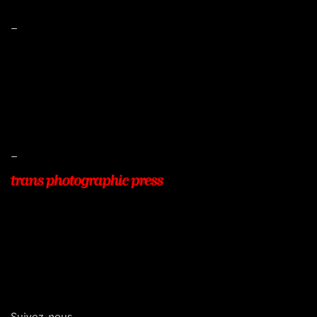
–
Mentions légales
Conditions de ventes
Livraisons
Protection des données
–
22, Rue Beauséjour
77400 POMPONNE
+33 (0)9 54 48 12 53
info@transphotographic.com
Suivez-nous