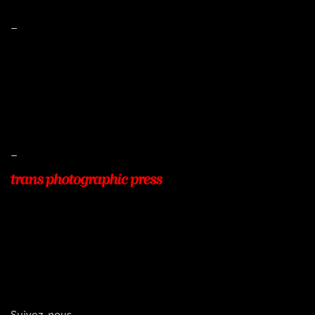
–
Mentions légales
Conditions de ventes
Livraisons
Protection des données
–
22, Rue Beauséjour
77400 POMPONNE
+33 (0)9 54 48 12 53
info@transphotographic.com
Suivez-nous