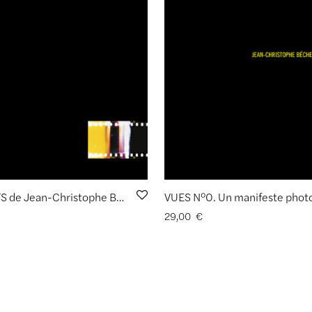
ACCIDENTS de Jean-Christophe Béchet
29,00
€