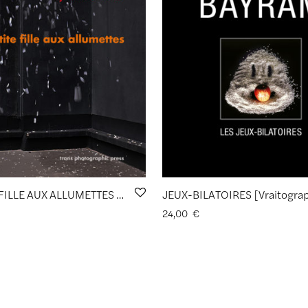
LA PETITE FILLE AUX ALLUMETTES d’Yveline Loiseur
24,00
€