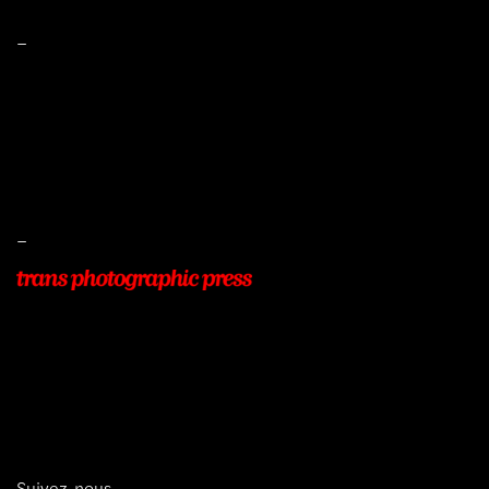
–
Mentions légales
Conditions de ventes
Livraisons
Protection des données
–
22, Rue Beauséjour
77400 POMPONNE
+33 (0)9 54 48 12 53
info@transphotographic.com
Suivez-nous