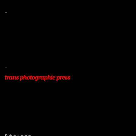
–
Mentions légales
Conditions de ventes
Livraisons
Protection des données
–
22, Rue Beauséjour
77400 POMPONNE
+33 (0)9 54 48 12 53
info@transphotographic.com
Suivez-nous