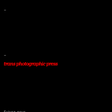
–
Mentions légales
Conditions de ventes
Livraisons
Protection des données
–
22, Rue Beauséjour
77400 POMPONNE
+33 (0)9 54 48 12 53
info@transphotographic.com
Suivez-nous