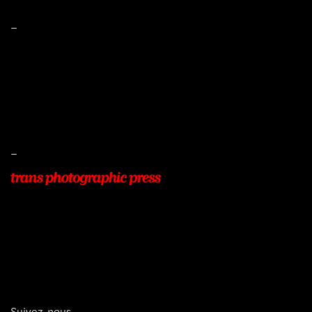
–
Mentions légales
Conditions de ventes
Livraisons
Protection des données
–
22, Rue Beauséjour
77400 POMPONNE
+33 (0)9 54 48 12 53
info@transphotographic.com
Suivez-nous