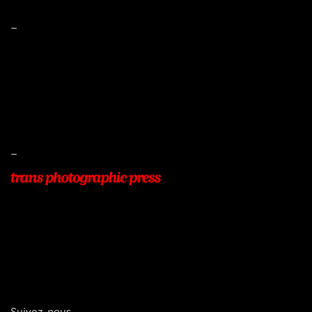
–
Mentions légales
Conditions de ventes
Livraisons
Protection des données
–
22, Rue Beauséjour
77400 POMPONNE
+33 (0)9 54 48 12 53
info@transphotographic.com
Suivez-nous