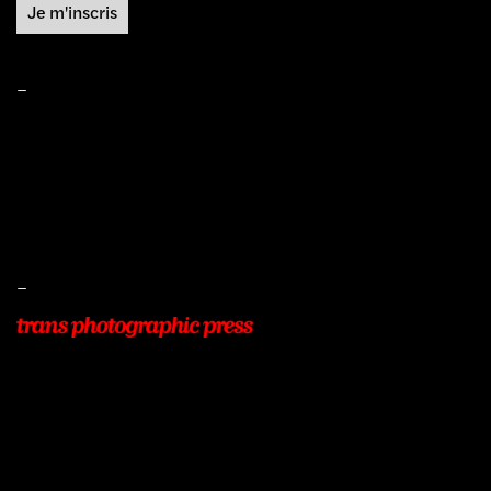
–
Mentions légales
Conditions de ventes
Livraisons
Protection des données
–
22, Rue Beauséjour
77400 POMPONNE
+33 (0)9 54 48 12 53
info@transphotographic.com