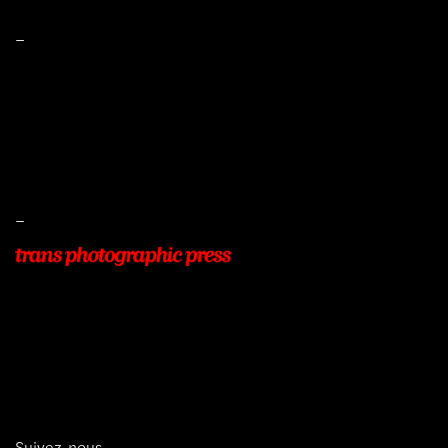
–
Mentions légales
Conditions de ventes
Livraisons
Protection des données
–
22, Rue Beauséjour
77400 POMPONNE
+33 (0)9 54 48 12 53
info@transphotographic.com
Suivez-nous