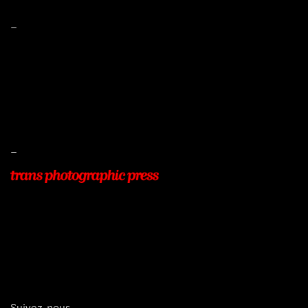
–
Mentions légales
Conditions de ventes
Livraisons
Protection des données
–
22, Rue Beauséjour
77400 POMPONNE
+33 (0)9 54 48 12 53
info@transphotographic.com
Suivez-nous