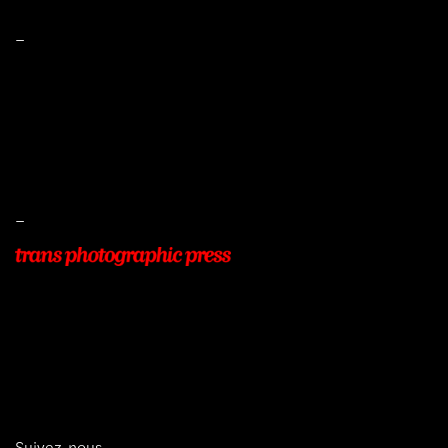
–
Mentions légales
Conditions de ventes
Livraisons
Protection des données
–
22, Rue Beauséjour
77400 POMPONNE
+33 (0)9 54 48 12 53
info@transphotographic.com
Suivez-nous