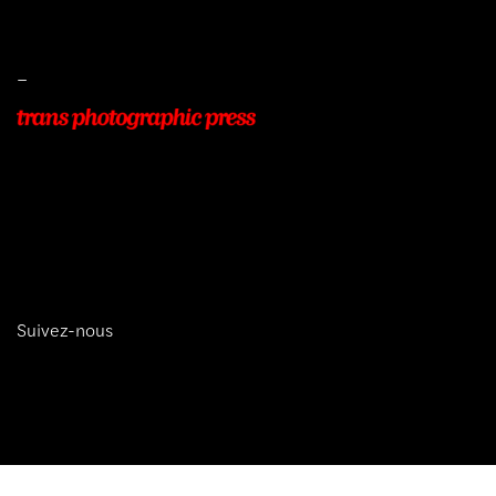
Protection des données
–
22, Rue Beauséjour
77400 POMPONNE
+33 (0)9 54 48 12 53
info@transphotographic.com
Suivez-nous
trans photographic press © 2026