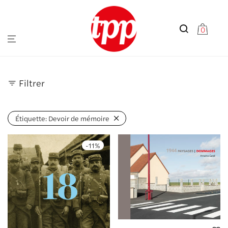
0
Filtrer
Étiquette:
Devoir de mémoire
-
11
%