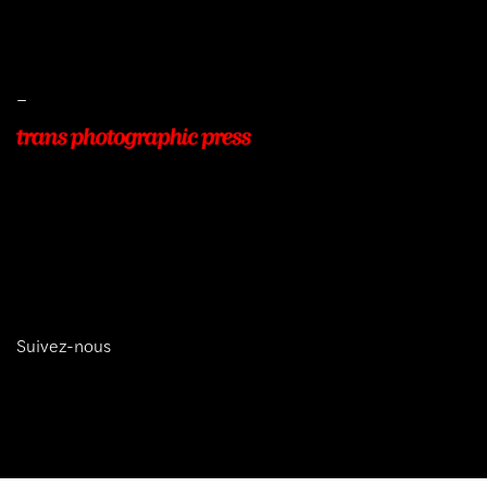
Livraisons
Protection des données
–
22, Rue Beauséjour
77400 POMPONNE
+33 (0)9 54 48 12 53
info@transphotographic.com
Suivez-nous
trans photographic press © 2026