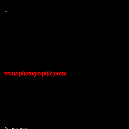
–
Mentions légales
Conditions de ventes
Livraisons
Protection des données
–
22, Rue Beauséjour
77400 POMPONNE
+33 (0)9 54 48 12 53
info@transphotographic.com
Suivez-nous