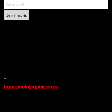
–
Mentions légales
Conditions de ventes
Livraisons
Protection des données
–
22, Rue Beauséjour
77400 POMPONNE
+33 (0)9 54 48 12 53