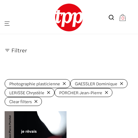
0
Filtrer
Photographie plasticienne
GAESSLER Dominique
LERISSE Chrystèle
PORCHER Jean-Pierre
Clear filters