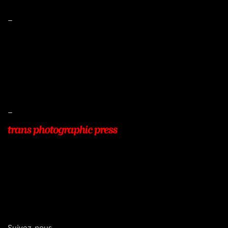
–
Mentions légales
Conditions de ventes
Livraisons
Protection des données
–
22, Rue Beauséjour
77400 POMPONNE
+33 (0)9 54 48 12 53
info@transphotographic.com
Suivez-nous