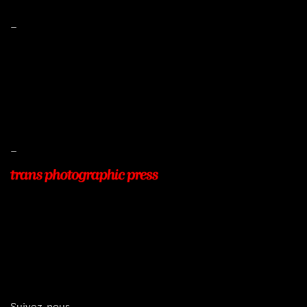
–
Mentions légales
Conditions de ventes
Livraisons
Protection des données
–
22, Rue Beauséjour
77400 POMPONNE
+33 (0)9 54 48 12 53
info@transphotographic.com
Suivez-nous