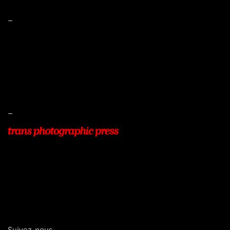
–
Mentions légales
Conditions de ventes
Livraisons
Protection des données
–
22, Rue Beauséjour
77400 POMPONNE
+33 (0)9 54 48 12 53
info@transphotographic.com
Suivez-nous