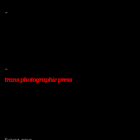
–
Mentions légales
Conditions de ventes
Livraisons
Protection des données
–
22, Rue Beauséjour
77400 POMPONNE
+33 (0)9 54 48 12 53
info@transphotographic.com
Suivez-nous