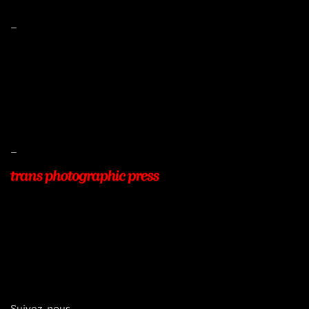
–
Mentions légales
Conditions de ventes
Livraisons
Protection des données
–
22, Rue Beauséjour
77400 POMPONNE
+33 (0)9 54 48 12 53
info@transphotographic.com
Suivez-nous