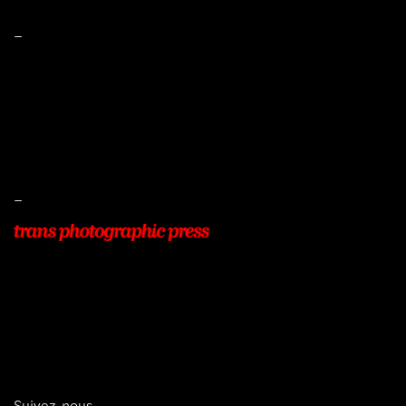
–
Mentions légales
Conditions de ventes
Livraisons
Protection des données
–
22, Rue Beauséjour
77400 POMPONNE
+33 (0)9 54 48 12 53
info@transphotographic.com
Suivez-nous