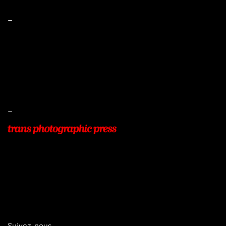
–
Mentions légales
Conditions de ventes
Livraisons
Protection des données
–
22, Rue Beauséjour
77400 POMPONNE
+33 (0)9 54 48 12 53
info@transphotographic.com
Suivez-nous